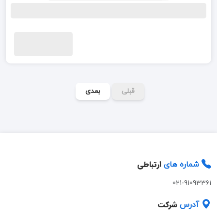
قبلی
بعدی
ارتباطی
شماره های
021-91093361
شرکت
آدرس