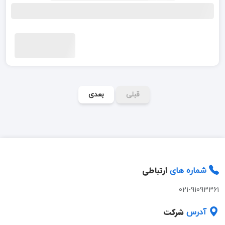
قبلی
بعدی
ارتباطی
شماره های
021-91093361
شرکت
آدرس