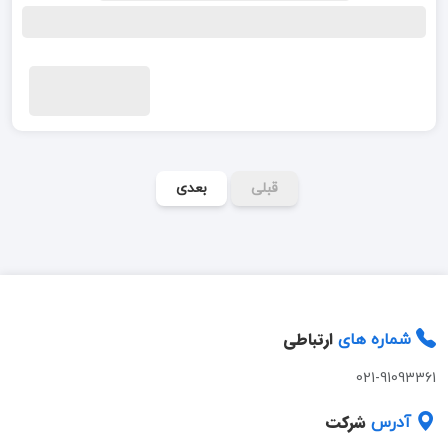
قبلی
بعدی
ارتباطی
شماره های
021-91093361
شرکت
آدرس